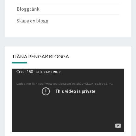
Bloggtänk
Skapa en blogg
TJÄNA PENGAR BLOGGA
Videospelare
Code 150: Unknown error.
Ladda ner fil: https://www.youtube.com/watch?v=CLwA_coJppg&_=1