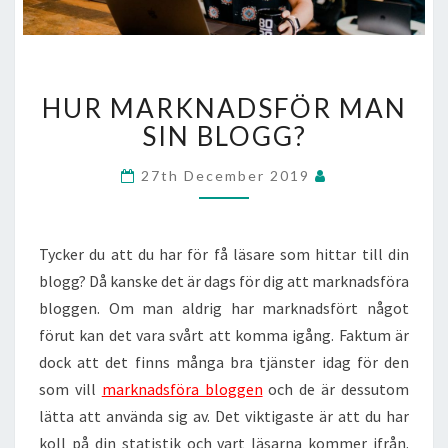
HUR
HUR MARKNADSFÖR MAN
MARKNADSFÖR
MAN
SIN BLOGG?
SIN
BLOGG?
27th December 2019
Tycker du att du har för få läsare som hittar till din
blogg? Då kanske det är dags för dig att marknadsföra
bloggen. Om man aldrig har marknadsfört något
förut kan det vara svårt att komma igång. Faktum är
dock att det finns många bra tjänster idag för den
som vill
marknadsföra bloggen
och de är dessutom
lätta att använda sig av. Det viktigaste är att du har
koll på din statistik och vart läsarna kommer ifrån.